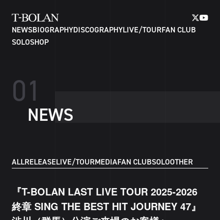
NEWS
BIOGRAPHY
DISCOGRAPHY
LIVE/TOUR
FAN CLUB
SOLO
SHOP
0
1
N
E
W
S
ALL
RELEASE
LIVE/TOUR
MEDIA
FAN CLUB
SOLO
OTHER
『T-BOLAN LAST LIVE TOUR 2025-2026
終章 SING THE BEST HIT JOURNEY 47』