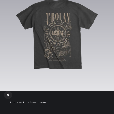
【サイズ】（着丈×身幅）
M：約69×52cm