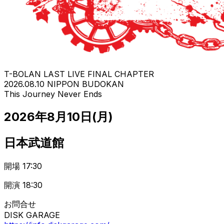
T-BOLAN LAST LIVE FINAL CHAPTER
2026.08.10 NIPPON BUDOKAN
This Journey Never Ends
2026
年
8
月
10
日(月)
日本武道館
開場 17:30
開演 18:30
お問合せ
DISK GARAGE