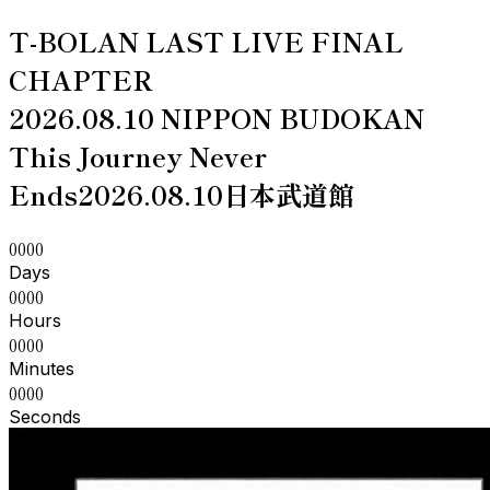
T-BOLAN LAST LIVE FINAL
CHAPTER
2026.08.10 NIPPON BUDOKAN
This Journey Never
Ends
2026.08.10
日本武道館
0
0
0
0
Days
0
0
0
0
Hours
0
0
0
0
Minutes
0
0
0
0
Seconds