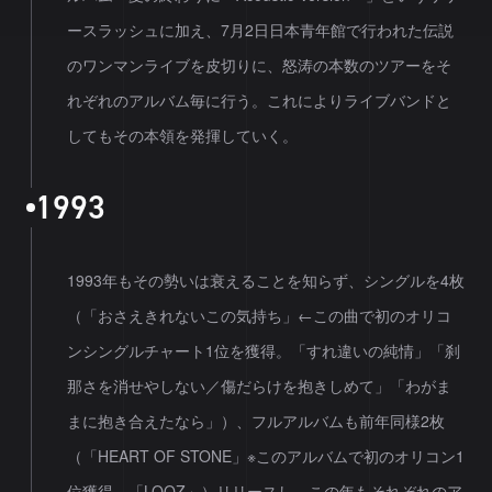
ースラッシュに加え、7月2日日本青年館で行われた伝説
のワンマンライブを皮切りに、怒涛の本数のツアーをそ
れぞれのアルバム毎に行う。これによりライブバンドと
してもその本領を発揮していく。
1
9
9
3
1993年もその勢いは衰えることを知らず、シングルを4枚
（「おさえきれないこの気持ち」←この曲で初のオリコ
ンシングルチャート1位を獲得。「すれ違いの純情」「刹
那さを消せやしない／傷だらけを抱きしめて」「わがま
まに抱き合えたなら」）、フルアルバムも前年同様2枚
（「HEART OF STONE」※このアルバムで初のオリコン1
位獲得、「LOOZ」）リリースし、この年もそれぞれのア