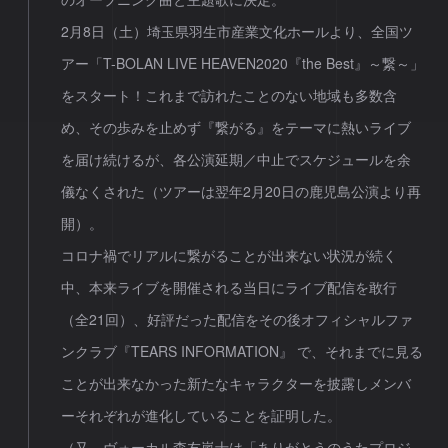
2月8日（土）埼玉県羽生市産業文化ホールより、全国ツ
アー「T-BOLAN LIVE HEAVEN2020『the Best』～繋～」
をスタート！これまで訪れたことのない地域も多数含
め、その歩みを止めず『繋がる』をテーマに熱いライブ
を届け続けるが、各公演延期／中止でスケジュールを余
儀なくされた（ツアーは翌年2月20日の鹿児島公演より再
開）。
コロナ禍でリアルに繋がることが出来ない状況が続く
中、本来ライブを開催される当日にライブ配信を敢行
（全21回）、好評だった配信をその後オフィシャルファ
ンクラブ『TEARS INFORMATION』 で、それまでに見る
ことが出来なかった新たなキャラクターを披露しメンバ
ーそれぞれが進化していることを証明した。
（又、ヴォーカル森友嵐士は「ありがとうのうたプロジ