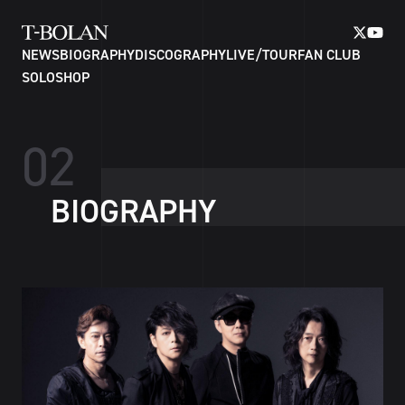
NEWS
BIOGRAPHY
DISCOGRAPHY
LIVE/TOUR
FAN CLUB
SOLO
SHOP
0
2
B
I
O
G
R
A
P
H
Y