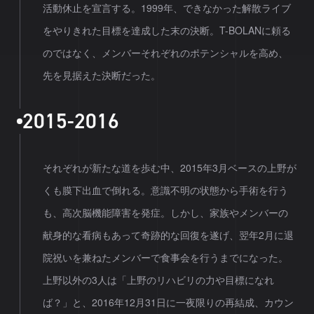
活動休止を宣言する。1999年、できなかった解散ライブ
をやりきれた目標を達成した末の決断。T-BOLANに頼る
のではなく、メンバーそれぞれのポテンシャルを高め、
先を見据えた決断だった。
2
0
1
5
-
2
0
1
6
それぞれが新たな道を歩む中、2015年3月ベースの上野が
くも膜下出血で倒れる。意識不明の状態から手術を行う
も、高次脳機能障害を発症。しかし、家族やメンバーの
献身的な看病もあって奇跡的な回復を遂げ、翌年2月に退
院祝いを兼ねたメンバーで食事会を行うまでになった。
上野以外の3人は「上野のリハビリの力や目標になれ
ば？」と、2016年12月31日に一夜限りの再結成、カウン