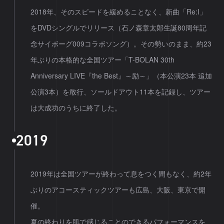
2018年、そのスピードを緩めることなく、新曲「Re:I」
をDVDシングルでリリース（石ノ森章太郎生誕80周年記
念サイボーグ009コラボソング）。その勢いのまま、約23
年ぶりの本格的な全国ツアー「T-BOLAN 30th
Anniversary LIVE『the Best』～励～」（本公演23本 追加
公演3本）を敢行、ソールドアウト11本を記録し、ツアー
は大成功のうちに終了した。
2
0
1
9
2019年は全国ツアーが終わって息をつく間もなく、約2年
ぶりのアコースティックツアーも広島、大阪、東京で開
催。
夏の終わりを肌で感じることのできるパフォーマンスを