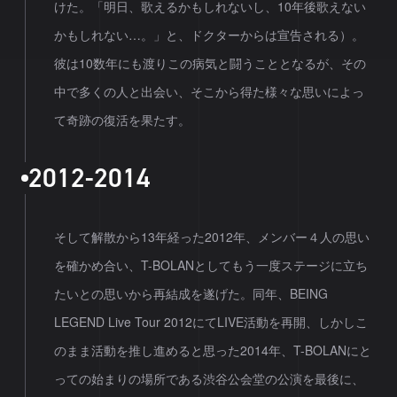
けた。「明日、歌えるかもしれないし、10年後歌えない
かもしれない…。」と、ドクターからは宣告される）。
彼は10数年にも渡りこの病気と闘うこととなるが、その
中で多くの人と出会い、そこから得た様々な思いによっ
て奇跡の復活を果たす。
2
0
1
2
-
2
0
1
4
そして解散から13年経った2012年、メンバー４人の思い
を確かめ合い、T-BOLANとしてもう一度ステージに立ち
たいとの思いから再結成を遂げた。同年、BEING
LEGEND Live Tour 2012にてLIVE活動を再開、しかしこ
のまま活動を推し進めると思った2014年、T-BOLANにと
っての始まりの場所である渋谷公会堂の公演を最後に、