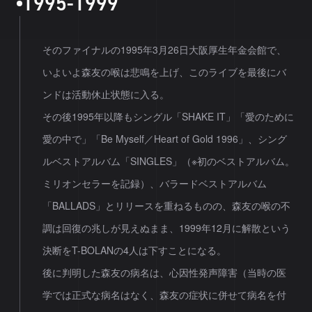
1
9
9
5
-
1
9
9
9
そのファイナルの1995年3月26日大阪厚生年金会館で、
いよいよ森友の喉は悲鳴を上げ、このライブを最後にバ
ンドは活動休止状態に入る。
その後1995年以降もシングル「SHAKE IT」「愛のために
愛の中で」「Be Myself／Heart of Gold 1996」、シング
ルベストアルバム「SINGLES」（※初のベストアルバム。
ミリオンセラーを記録）、バラードベストアルバム
「BALLADS」とリリースを重ねるものの、森友の喉の不
調は回復の兆しが見えぬまま、1999年12月に解散という
決断をT-BOLANの4人は下すことになる。
後に判明した森友の病名は、心因性発声障害（当時の医
学では正式な病名はなく、森友の症状に併せて病名を付