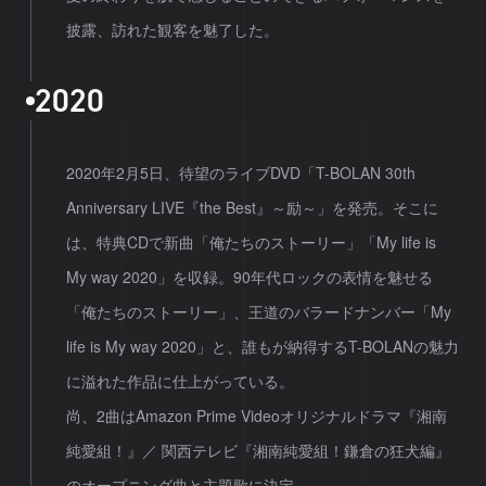
披露、訪れた観客を魅了した。
2
0
2
0
2020年2月5日、待望のライブDVD「T-BOLAN 30th
Anniversary LIVE『the Best』～励～」を発売。そこに
は、特典CDで新曲「俺たちのストーリー」「My life is
My way 2020」を収録。90年代ロックの表情を魅せる
「俺たちのストーリー」、王道のバラードナンバー「My
life is My way 2020」と、誰もが納得するT-BOLANの魅力
に溢れた作品に仕上がっている。
尚、2曲はAmazon Prime Videoオリジナルドラマ『湘南
純愛組！』／ 関西テレビ『湘南純愛組！鎌倉の狂犬編』
のオープニング曲と主題歌に決定。