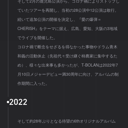
そして2月の鹿児島公演から、コロナ禍によりストップし
ていたツアーを再開し、当初の28公演中12公演は敢行。
続いて追加公演の開催を決定し、『愛の爆弾＝
CHERISH』をテーマに据え、広島、愛知、大阪の3地域
でライブを開催した。
コロナ禍で断念をせざるを得なかった事物やドラム青木
和義の活動休止（先祖代々受け継ぐ柿農家に集中するた
め）、様々な出来事も多かったが、T-BOLANは2022年7
月10日メジャーデビュー満30周年に向け、アルバムの制
作期間に入った。
2
0
2
2
そして約28年ぶりとなる待望の6thオリジナルアルバム