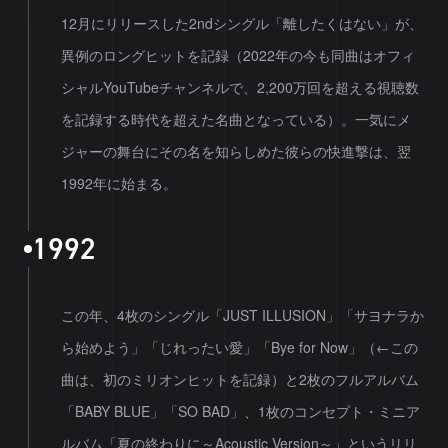
12月にリリースした2ndシングル「離したくはない」が、
異例のロングヒットを記録（2022年の今も同曲はオフィ
シャルYouTubeチャンネルで、2,200万回を超える視聴数
を記録する時代を超えた名曲となっている）。一気にメ
ジャーの舞台にその名を知らしめた彼らの快進撃は、翌
1992年に始まる。
1
9
9
2
この年、4枚のシングル「JUST ILLUSION」「サヨナラか
ら始めよう」「じれったい愛」「Bye for Now」（←この
曲は、初のミリオンヒットを記録）と2枚のフルアルバム
「BABY BLUE」「SO BAD」、1枚のコンセプト・ミニア
ルバム「夏の終わりに～Acoustic Version～」というリリ