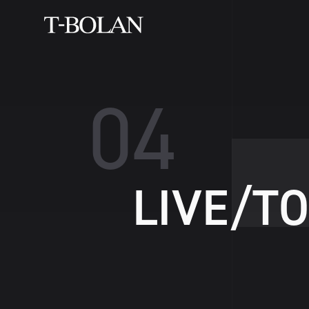
0
4
L
I
V
E
/
T
O