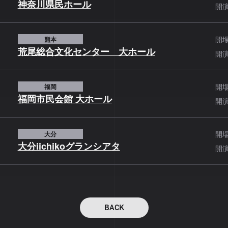
神奈川県民ホール
開
開
熊本
荒尾総合文化センター 大ホール
開
開
福岡
福岡市民会館 大ホール
開
開
大分
大分iichikoグランシアタ
開
BACK