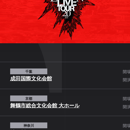
開
千葉
成田国際文化会館
開
開
京都
舞鶴市総合文化会館 大ホール
開
開
神奈川