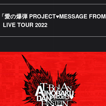
N「愛の爆弾 PROJECT♥MESSAGE FR
IVE TOUR 2022