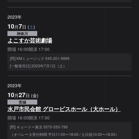
2023
年
10
7
月
日
(
土
)
神奈川
よこすか芸術劇場
開場
16:00
開演
17:00
[問] KMミュージック 045-201-9999
[一般発売日] 2023年7月1日（土）
2023
年
10
27
月
日
(
金
)
茨城
水戸市民会館 グロービスホール（大ホール）
開場
16:00
開演
17:00
[問] キョードー東京 0570-550-799
（オペレータ受付時間 平日11:00〜18:00 / 土日祝10:00〜18:00）