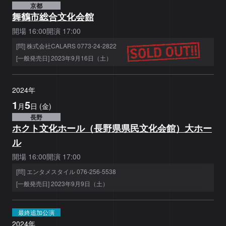
京都
舞鶴市総合文化会館
開場
16:00
開演
17:00
[問] 株式会社CALARS 0773-24-2822
[一般発売日] 2023年9月16日（土）
2024
年
1
5
月
日
(
金
)
長野
ホクト文化ホール（長野県県民文化会館）大ホー
ル
開場
16:00
開演
17:00
[問] エンタメスタイル 076-256-5538
[一般発売日] 2023年9月9日（土）
最終追加公演
2024
年