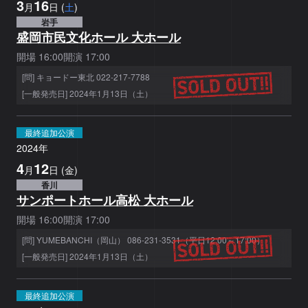
3
16
月
日
(
土
)
岩手
盛岡市民文化ホール 大ホール
開場
16:00
開演
17:00
[問] キョードー東北 022-217-7788
[一般発売日] 2024年1月13日（土）
最終追加公演
2024
年
4
12
月
日
(
金
)
香川
サンポートホール高松 大ホール
開場
16:00
開演
17:00
[問] YUMEBANCHI（岡山） 086-231-3531（平日12:00～17:00）
[一般発売日] 2024年1月13日（土）
最終追加公演