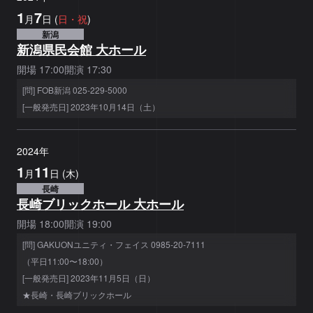
1
7
月
日
(
日
・祝
)
新潟
新潟県民会館 大ホール
開場
17:00
開演
17:30
[問] FOB新潟 025-229-5000
[一般発売日] 2023年10月14日（土）
2024
年
1
11
月
日
(
木
)
長崎
長崎ブリックホール 大ホール
開場
18:00
開演
19:00
[問] GAKUONユニティ・フェイス 0985-20-7111
（平日11:00〜18:00）
[一般発売日] 2023年11月5日（日）
★長崎・長崎ブリックホール