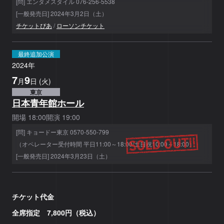
[問] エンタメスタイル 076-256-5538
[一般発売日] 2024年3月2日（土）
チケットぴあ
/
ローソンチケット
最終追加公演
2024
年
7
9
月
日
(
火
)
東京
日本青年館ホール
開場
18:00
開演
19:00
[問] キョードー東京 0570-550-799
（オペレーター受付時間 平日11:00～18:00/土日祝10:00～18:00）
[一般発売日] 2024年3月23日（土）
チケット代金
全席指定 7,800円（税込）