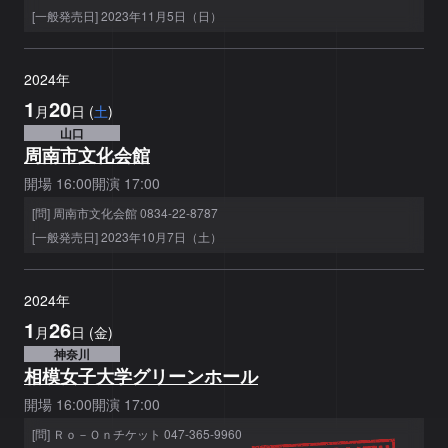
[一般発売日] 2023年11月5日（日）
2024
年
1
20
月
日
(
土
)
山口
周南市文化会館
開場
16:00
開演
17:00
[問] 周南市文化会館 0834-22-8787
[一般発売日] 2023年10月7日（土）
2024
年
1
26
月
日
(
金
)
神奈川
相模女子大学グリーンホール
開場
16:00
開演
17:00
[問] Ｒｏ－Ｏｎチケット 047-365-9960