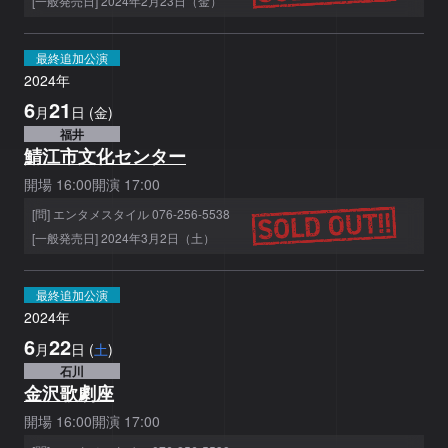
[一般発売日] 2024年2月23日（金）
最終追加公演
2024
年
6
21
月
日
(
金
)
福井
鯖江市文化センター
開場
16:00
開演
17:00
[問] エンタメスタイル 076-256-5538
[一般発売日] 2024年3月2日（土）
最終追加公演
2024
年
6
22
月
日
(
土
)
石川
金沢歌劇座
開場
16:00
開演
17:00