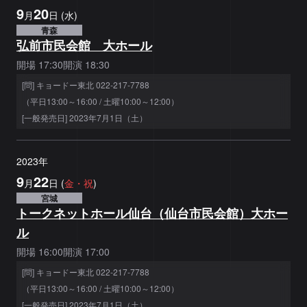
9
20
月
日
(
水
)
青森
弘前市民会館 大ホール
開場
17:30
開演
18:30
[問] キョードー東北 022-217-7788
（平日13:00～16:00 / 土曜10:00～12:00）
[一般発売日] 2023年7月1日（土）
2023
年
9
22
月
日
(
金
・祝
)
宮城
トークネットホール仙台（仙台市民会館）大ホー
ル
開場
16:00
開演
17:00
[問] キョードー東北 022-217-7788
（平日13:00～16:00 / 土曜10:00～12:00）
[一般発売日] 2023年7月1日（土）