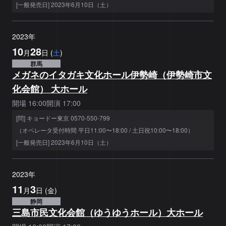
[一般発売日] 2023年6月10日（土）
2023
年
10
28
月
日
(
土
)
群馬
メガネのイタガキ文化ホール伊勢崎（伊勢崎市文
化会館） 大ホール
開場
16:00
開演
17:00
[問] キョードー東京 0570-550-799
（オペレータ受付時間 平日11:00〜18:00 / 土日祝10:00〜18:00）
[一般発売日] 2023年6月10日（土）
2023
年
11
3
月
日
(
金
)
静岡
三島市民文化会館（ゆうゆうホール）大ホール