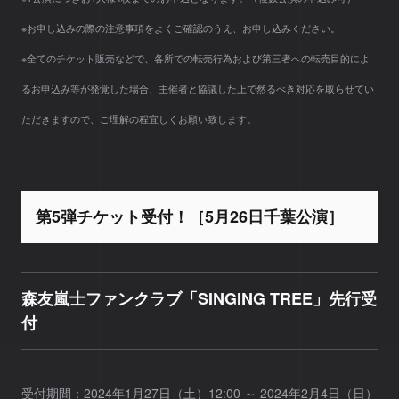
※お申し込みの際の注意事項をよくご確認のうえ、お申し込みください。
※全てのチケット販売などで、各所での転売行為および第三者への転売目的によ
るお申込み等が発覚した場合、主催者と協議した上で然るべき対応を取らせてい
ただきますので、ご理解の程宜しくお願い致します。
第5弾チケット受付！［5月26日千葉公演］
森友嵐士ファンクラブ「SINGING TREE」先行受
付
受付期間：2024年1月27日（土）12:00 ～ 2024年2月4日（日）