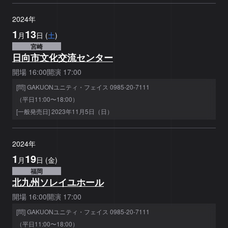
2024
年
1
13
月
日
(
土
)
宮崎
日向市文化交流センター
開場
16:00
開演
17:00
[問] GAKUONユニティ・フェイス 0985-20-7111
（平日11:00〜18:00）
[一般発売日] 2023年11月5日（日）
2024
年
1
19
月
日
(
金
)
福岡
北九州ソレイユホール
開場
16:00
開演
17:00
[問] GAKUONユニティ・フェイス 0985-20-7111
（平日11:00〜18:00）