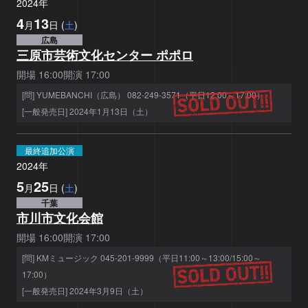
2024
年
4
13
月
日
(
土
)
広島
三原市芸術文化センター ポポロ
開場
16:00
開演
17:00
[問] YUMEBANCHI（広島） 082-249-3571（平日12:00～17:00）
[一般発売日] 2024年1月13日（土）
最終追加公演
2024
年
5
25
月
日
(
土
)
千葉
市川市文化会館
開場
16:00
開演
17:00
[問] KMミュージック 045-201-9999（平日11:00～13:00/15:00～
17:00）
[一般発売日] 2024年3月9日（土）