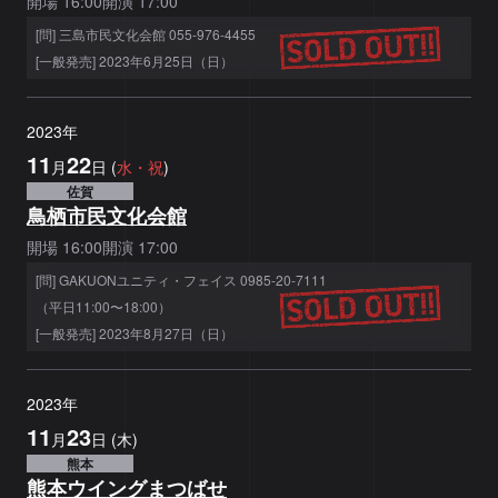
開場
16:00
開演
17:00
[問] 三島市民文化会館 055-976-4455
[一般発売] 2023年6月25日（日）
2023
年
11
22
月
日
(
水
・祝
)
佐賀
鳥栖市民文化会館
開場
16:00
開演
17:00
[問] GAKUONユニティ・フェイス 0985-20-7111
（平日11:00〜18:00）
[一般発売] 2023年8月27日（日）
2023
年
11
23
月
日
(
木
)
熊本
熊本ウイングまつばせ