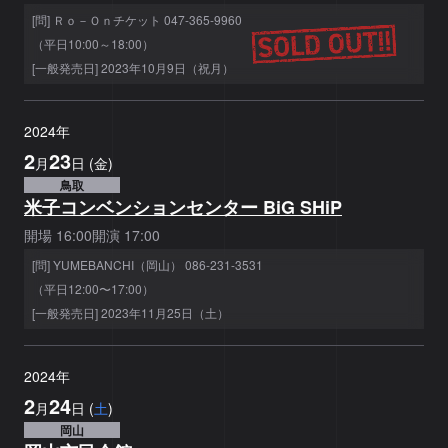
[問] Ｒｏ－Ｏｎチケット 047-365-9960
（平日10:00～18:00）
[一般発売日] 2023年10月9日（祝月）
2024
年
2
23
月
日
(
金
)
鳥取
米子コンベンションセンター BiG SHiP
開場
16:00
開演
17:00
[問] YUMEBANCHI（岡山） 086-231-3531
（平日12:00〜17:00）
[一般発売日] 2023年11月25日（土）
2024
年
2
24
月
日
(
土
)
岡山