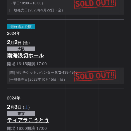
（平日10:00～18:00）
[一般発売日] 2023年9月22日（金）
最終追加公演
2024
年
2
2
月
日
(
金
)
大阪
南海浪切ホール
開場
16:15
開演
17:00
[問] 浪切チケットカウンター 072-439-4915
[一般発売日] 2023年10月15日（日）
2024
年
2
3
月
日
(
土
)
東京
ティアラこうとう
開場
16:00
開演
17:00