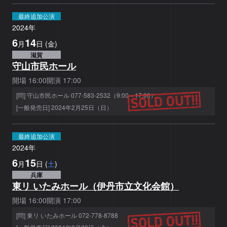
最終追加公演
2024
年
6
14
月
日
(
金
)
滋賀
守山市民ホール
開場
16:00
開演
17:00
[問] 守山市民ホール 077-583-2532（9:00～17:00）
[一般発売日] 2024年2月25日（日）
最終追加公演
2024
年
6
15
月
日
(
土
)
兵庫
東リ いたみホール（伊丹市立文化会館）
開場
16:00
開演
17:00
[問] 東リ いたみホール 072-778-8788