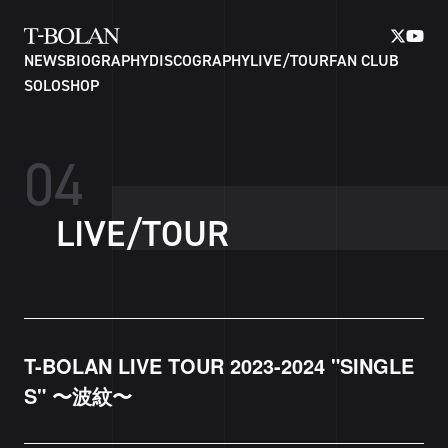
NEWS
BIOGRAPHY
DISCOGRAPHY
LIVE/TOUR
FAN CLUB
SOLO
SHOP
0
4
L
I
V
E
/
T
O
U
R
T-BOLAN LIVE TOUR 2023-2024 "SINGLE
S" 〜波紋〜