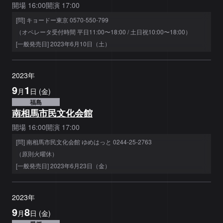
開場
16:00
開演
17:00
[問] キョードー東京 0570-550-799
（オペレータ受付時間 平日11:00〜18:00 / 土日祝10:00〜18:00）
[一般発売日] 2023年6月10日（土）
2023
年
9
1
月
日
(
金
)
福島
南相馬市民文化会館
開場
16:00
開演
17:00
[問] 南相馬市民文化会館 ゆめはっと 0244-25-2763
（原則火曜休）
[一般発売日] 2023年6月23日（金）
2023
年
9
8
月
日
(
金
)