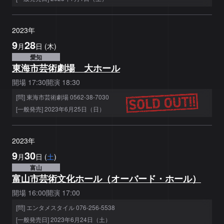
2023
年
9
28
月
日
(
木
)
愛知
東海市芸術劇場 大ホール
開場
17:30
開演
18:30
[問] 東海市芸術劇場 0562-38-7030
[一般発売] 2023年6月25日（日）
2023
年
9
30
月
日
(
土
)
富山
富山市芸術文化ホール（オーバード・ホール）
開場
16:00
開演
17:00
[問] エンタメスタイル 076-256-5538
[一般発売日] 2023年6月24日（土）