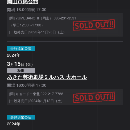
岡山市民会館
開場
16:00
開演
17:00
[問] YUMEBANCHI（岡山） 086-231-3531
（平日12:00〜17:00）
[一般発売日] 2023年11日25日（土）
最終追加公演
2024
年
3
15
月
日
(
金
)
秋田
あきた芸術劇場ミルハス 大ホール
開場
16:00
開演
17:00
[問] キョードー東北 022-217-7788
[一般発売日] 2024年1月13日（土）
最終追加公演
2024
年