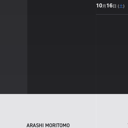
10
16
月
日
(
土
)
ARASHI MORITOMO