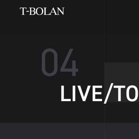
0
4
L
I
V
E
/
T
O