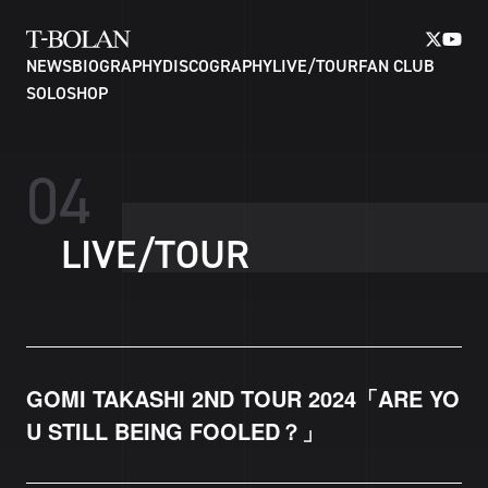
NEWS
BIOGRAPHY
DISCOGRAPHY
LIVE/TOUR
FAN CLUB
SOLO
SHOP
0
4
L
I
V
E
/
T
O
U
R
GOMI TAKASHI 2ND TOUR 2024「ARE YO
U STILL BEING FOOLED？」