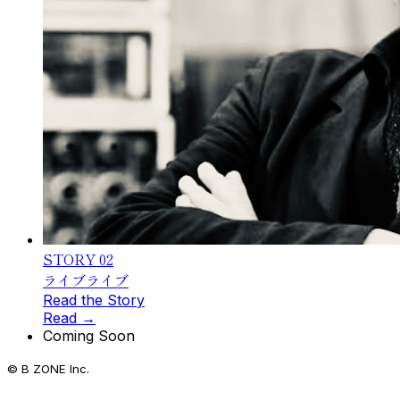
STORY
02
ライブ
ライブ
Read the Story
Read →
Coming Soon
© B ZONE Inc.