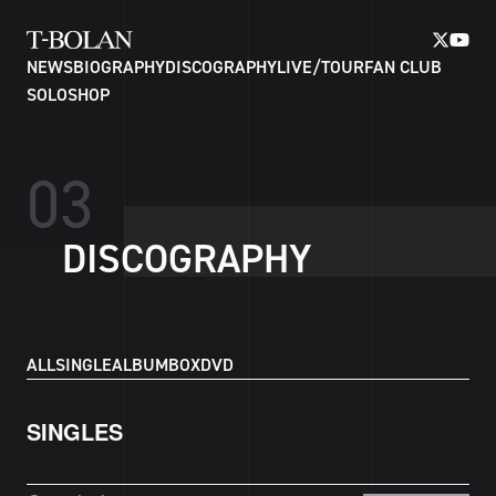
NEWS
BIOGRAPHY
DISCOGRAPHY
LIVE/TOUR
FAN CLUB
SOLO
SHOP
0
3
D
I
S
C
O
G
R
A
P
H
Y
ALL
SINGLE
ALBUM
BOX
DVD
SINGLES