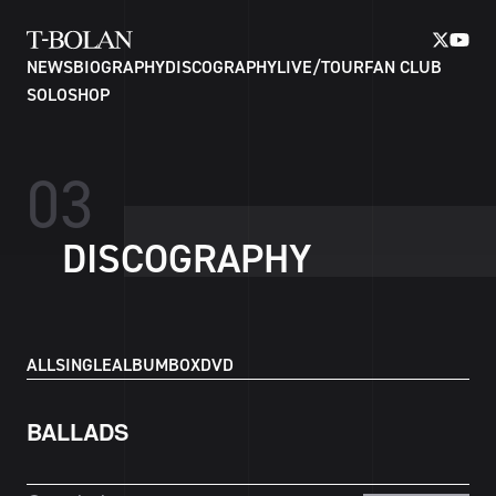
NEWS
BIOGRAPHY
DISCOGRAPHY
LIVE/TOUR
FAN CLUB
SOLO
SHOP
0
3
D
I
S
C
O
G
R
A
P
H
Y
ALL
SINGLE
ALBUM
BOX
DVD
BALLADS